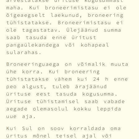
arvestatakse ürituse kogusummast
maha. Kui broneerimistasu ei ole
õigeaegselt laekunud, broneering
tühistatakse. Broneerimistasu ei
ole tagastatav. Ülejäänud summa
saab tasuda enne üritust
pangaülekandega või kohapeal
sularahas.
Broneeringuaega on võimalik muuta
ühe korra. Kui broneering
tühistatakse vähem kui 24 h enne
peo algust, tuleb ärajäänud
ürituse eest tasuda kogusumma.
Ürituse tühistamisel saab vabade
aegade olemasolul kokku leppida
uue aja.
Kui Sul on soov korraldada oma
üritus mõnel teisel ajal või