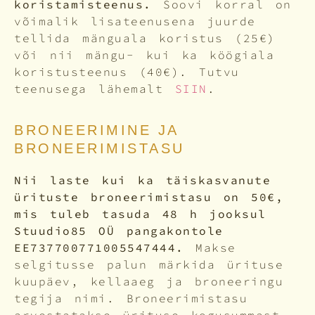
koristamisteenus.
Soovi korral on
võimalik lisateenusena juurde
tellida mänguala koristus (25€)
või nii mängu- kui ka köögiala
koristusteenus (40€). Tutvu
teenusega lähemalt
SIIN
.
BRONEERIMINE JA
BRONEERIMISTASU
Nii laste kui ka täiskasvanute
ürituste broneerimistasu on 50€,
mis tuleb tasuda 48 h jooksul
Stuudio85 OÜ pangakontole
EE737700771005547444.
Makse
selgitusse palun märkida ürituse
kuupäev, kellaaeg ja broneeringu
tegija nimi. Broneerimistasu