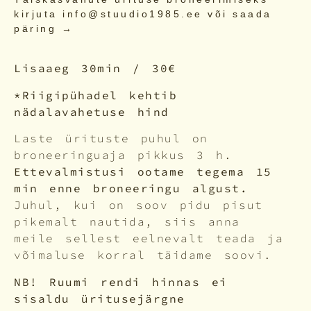
kirjuta info@stuudio1985.ee või saada
päring →
Lisaaeg 30min / 30€
*Riigipühadel k
ehtib
nädalavahetuse hind
Laste ürituste puhul on
broneeringuaja pikkus 3 h.
Ettevalmistusi ootame tegema 15
min enne broneeringu algust.
Juhul, kui on soov pidu pisut
pikemalt nautida, siis anna
meile sellest eelnevalt teada ja
võimaluse korral täidame soovi.
NB! Ruumi rendi hinnas ei
sisaldu üritusejärgne