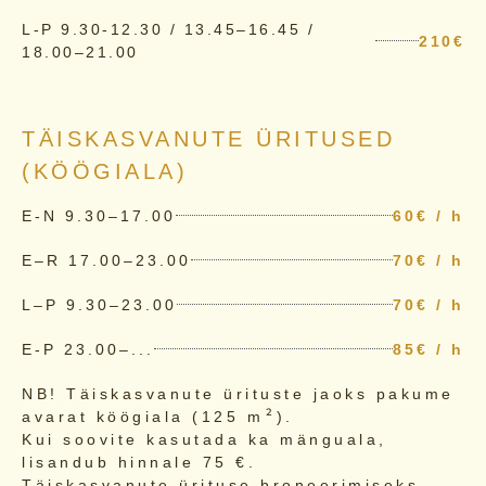
L-P 9.30-12.30 / 13.45–16.45 /
210€
18.00–21.00
TÄISKASVANUTE ÜRITUSED
(KÖÖGIALA)
E-N 9.30–17.00
60€ / h
E–R 17.00–23.00
70€ / h
L–P 9.30–23.00
70€ / h
E-P 23.00–...
85€ / h
NB! Täiskasvanute ürituste jaoks pakume
²
avarat köögiala (125 m
).
Kui soovite kasutada ka mänguala,
lisandub hinnale 75 €.
Täiskasvanute ürituse broneerimiseks