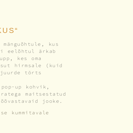
KUS“
 mänguõhtule, kus
ni eelõhtul ärkab
rupp, kes oma
isut hirmsale (kuid
 juurde törts
 pop-up kohvik,
aratega maitsestatud
 õõvastavaid jooke.
tse kummitavale