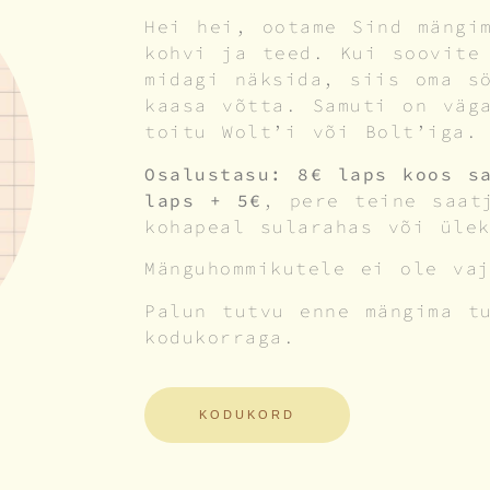
Hei hei, ootame Sind mängi
kohvi ja teed. Kui soovite
midagi näksida, siis oma s
kaasa võtta. Samuti on väg
toitu Wolt’i või Bolt’iga
Osalustasu: 8€ laps koos s
laps + 5€
, pere teine saa
kohapeal sularahas või ülek
Mänguhommikutele ei ole vaj
Palun tutvu enne mängima t
kodukorraga.
KODUKORD