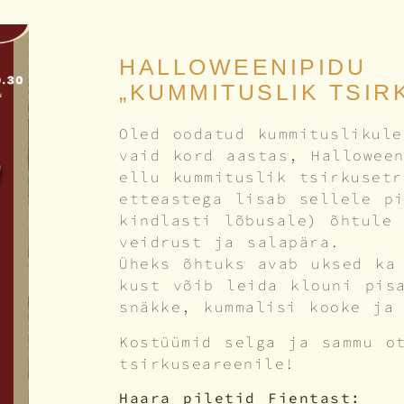
HALLOWEENIPIDU
„KUMMITUSLIK TSIR
Oled oodatud kummituslikule
vaid kord aastas, Hallowee
ellu kummituslik tsirkuset
etteastega lisab sellele p
kindlasti lõbusale) õhtule
veidrust ja salapära.
Üheks õhtuks avab uksed ka
kust võib leida klouni pis
snäkke, kummalisi kooke ja
Kostüümid selga ja sammu o
tsirkuseareenile!
Haara piletid Fientast: