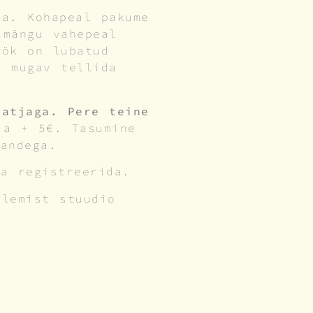
ma. Kohapeal pakume
 mängu vahepeal
öök on lubatud
a mugav tellida
.
aatjaga. Pere teine
tja + 5€.
Tasumine
andega.
a registreerida.
ulemist stuudio